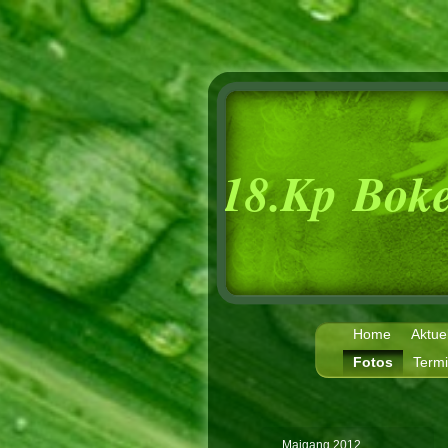
18.Kp Bok
Home
Aktue
Fotos
Term
Maigang 2012