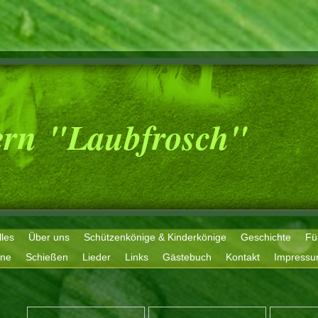
ern "Laubfrosch"
lles
Über uns
Schützenkönige & Kinderkönige
Geschichte
Fü
ine
Schießen
Lieder
Links
Gästebuch
Kontakt
Impressu